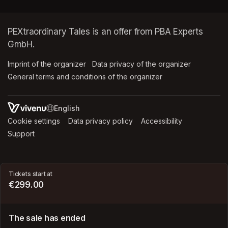
PEXtraordinary Tales is an offer from PBA Experts
GmbH.
Imprint of the organizer
(opens in a new tab)
Data privacy of the organizer
(opens in 
General terms and conditions of the organizer
(opens in a new ta
SWITCH LANGUAGE
Cookie settings
(opens in a new tab)
Data privacy policy
(opens in a new tab)
Accessibility
(opens in a n
Support
(opens in a new tab)
Tickets start at
€299.00
The sale has ended